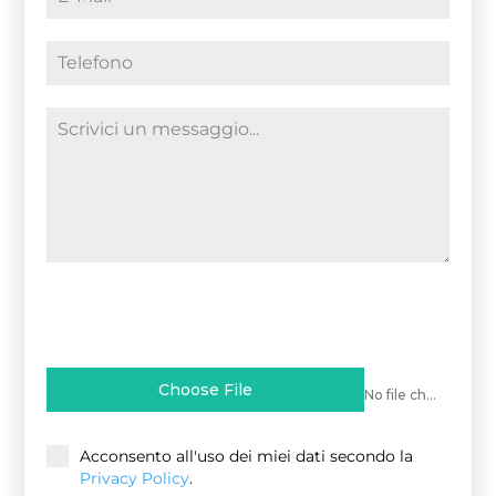
Inviarci un file, un modulo di richiesta
scaricabile dal nostro sito o un CV per
candidarti spontaneamente
Choose File
No file chosen
Acconsento all'uso dei miei dati secondo la
Privacy Policy
.