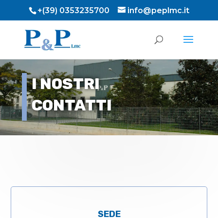
+(39) 0353235700
info@peplmc.it
I NOSTRI
CONTATTI
SEDE