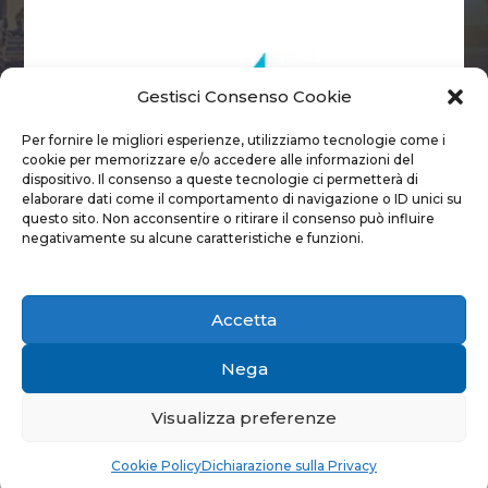
Gestisci Consenso Cookie
Per fornire le migliori esperienze, utilizziamo tecnologie come i
cookie per memorizzare e/o accedere alle informazioni del
dispositivo. Il consenso a queste tecnologie ci permetterà di
elaborare dati come il comportamento di navigazione o ID unici su
questo sito. Non acconsentire o ritirare il consenso può influire
negativamente su alcune caratteristiche e funzioni.
Accetta
Via Pastrengo, 9 – 24068 Seriate (BG) – Tel. 035
Nega
3235700 – Fax 035 3235750 –
info@peplmc.it
P&P LMC SRL – P.I. e C.F. 02787860168 – Cap.
soc. 26.000,00 €
Visualizza preferenze
© 2022 –
Privacy
and
Cookie Policy
–
Credits
Cookie Policy
Dichiarazione sulla Privacy