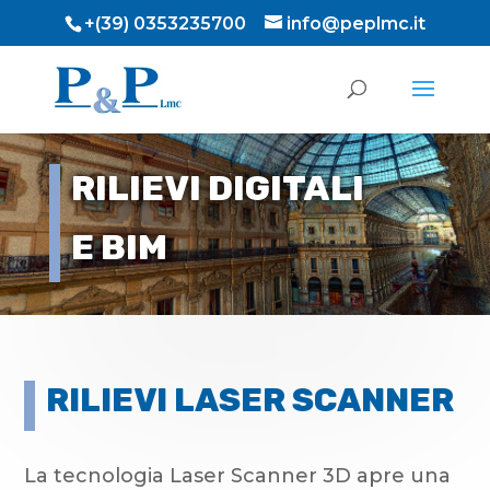
+(39) 0353235700
info@peplmc.it
RILIEVI DIGITALI
E BIM
RILIEVI LASER SCANNER
La tecnologia Laser Scanner 3D apre una